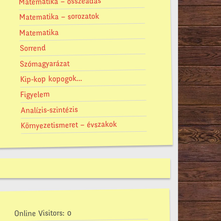
Matematika – összeadás
Matematika – sorozatok
Matematika
Sorrend
Szómagyarázat
Kip-kop kopogok…
Figyelem
Analízis-szintézis
Környezetismeret – évszakok
0
Online Visitors: