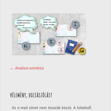
POST NAVIGATION
←
Analízis-szintézis
VÉLEMÉNY, HOZZÁSZÓLÁS?
Az e-mail címet nem tesszük közzé.
A kötelező