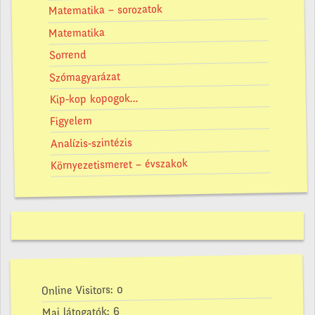
Matematika – sorozatok
Matematika
Sorrend
Szómagyarázat
Kip-kop kopogok…
Figyelem
Analízis-szintézis
Környezetismeret – évszakok
0
Online Visitors:
6
Mai látogatók: