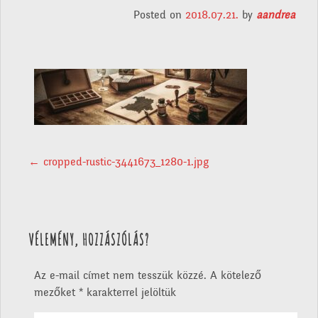
Posted on
2018.07.21.
by
aandrea
POST NAVIGATION
←
cropped-rustic-3441673_1280-1.jpg
VÉLEMÉNY, HOZZÁSZÓLÁS?
Az e-mail címet nem tesszük közzé.
A kötelező
mezőket
*
karakterrel jelöltük