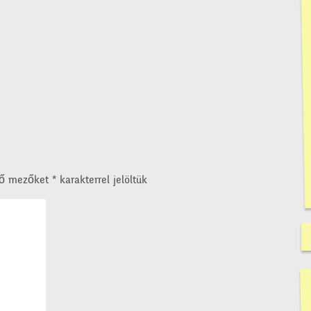
ző mezőket
*
karakterrel jelöltük