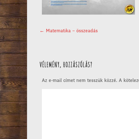
POST NAVIGATION
←
Matematika – összeadás
VÉLEMÉNY, HOZZÁSZÓLÁS?
Az e-mail címet nem tesszük közzé.
A kötele