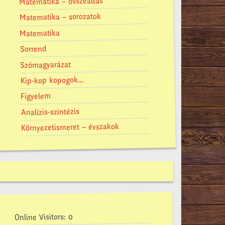
Matematika – összeadás
Matematika – sorozatok
Matematika
Sorrend
Szómagyarázat
Kip-kop kopogok…
Figyelem
Analízis-szintézis
Környezetismeret – évszakok
0
Online Visitors: